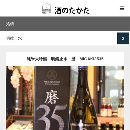
銘柄
ホーム
明鏡止水
2
取扱商品
取引蔵元
純米大吟醸 明鏡止水 麿 MIGAKI3535
お問い合わせ
特定商法
Update:
2019.06.27
純米大吟醸
明鏡止水
取扱商品
詳しく
買い物に進む
インスタグラム