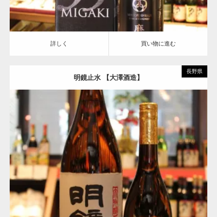
詳しく
買い物に進む
長野県
明鏡止水 【大澤酒造】
Update:
2018.09.03
大吟醸
明鏡止水
詳しく
買い物に進む