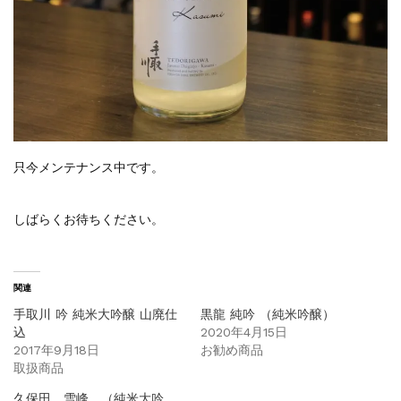
只今メンテナンス中です。
しばらくお待ちください。
関連
手取川 吟 純米大吟醸 山廃仕
黒龍 純吟 （純米吟醸）
込
2020年4月15日
2017年9月18日
お勧め商品
取扱商品
久保田 雪峰 （純米大吟