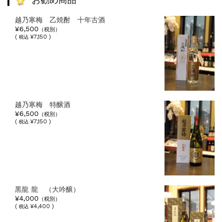
お勧め商品
越乃寒梅 乙焼酎 十年古酒
¥6,500
（税別）
(
¥7,150 )
税込
越乃寒梅 特醸酒
¥6,500
（税別）
(
¥7,150 )
税込
黒龍 龍 （大吟醸）
¥4,000
（税別）
(
¥4,400 )
税込