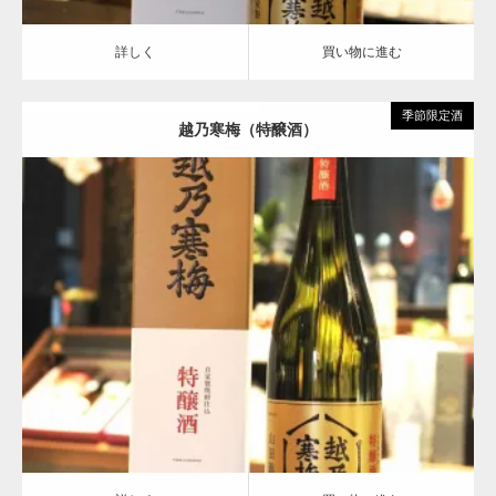
詳しく
買い物に進む
季節限定酒
越乃寒梅（特醸酒）
Update:
2021.03.31
特醸種
越乃寒梅
詳しく
買い物に進む