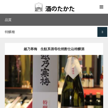
品質
ホーム
特醸種
3
取扱商品
取引蔵元
越乃寒梅 生酛系酒母柱焼酎仕込特醸酒
お問い合わせ
特定商法
Update:
2019.07.05
特醸種
越乃寒梅
取扱商品
詳しく
買い物に進む
インスタグラム