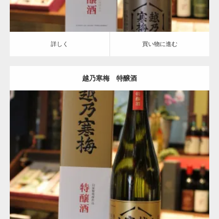
詳しく
買い物に進む
越乃寒梅 特醸酒
Update:
2019.06.27
特醸種
越乃寒梅
詳しく
買い物に進む