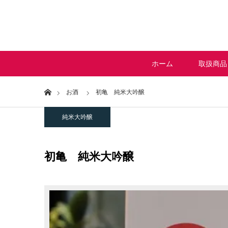
酒の
ホーム
取扱商品
Home
お酒
初亀 純米大吟醸
純米大吟醸
初亀 純米大吟醸