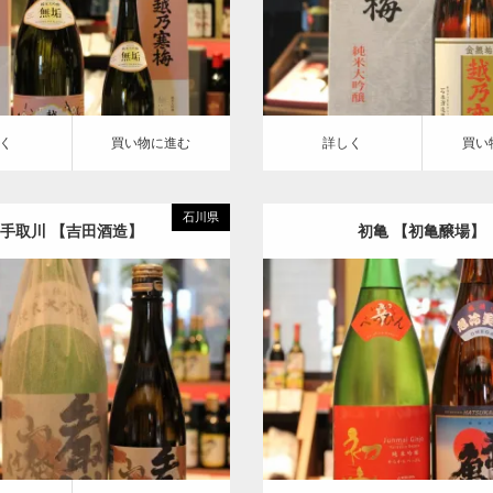
い物に進む
詳しく
買い物に進む
く
買い物に進む
詳しく
買い
石川県
手取川 【吉田酒造】
初亀 【初亀醸場】
純米大吟醸
手取川
初亀
い物に進む
詳しく