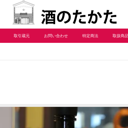
たかたTEL（0768）22-0147｜▼ 蔵元の動画をご紹介 今回 -農口尚彦研究所-
取引蔵元
お問い合わせ
特定商法
取扱商