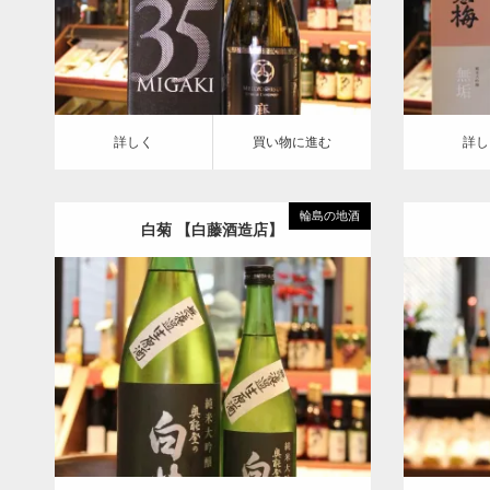
詳しく
買い物に進む
詳しく
買
詳しく
買い物に進む
詳し
輪島の地酒
白菊 【白藤酒造店】
純米大吟醸
詳しく
詳しく
買