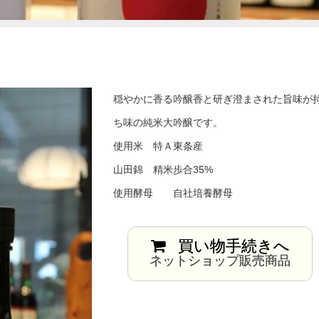
穏やかに香る吟醸香と研ぎ澄まされた旨味が
ち味の純米大吟醸です。
使用米 特Ａ東条産
山田錦 精米歩合35%
使用酵母 自社培養酵母
買い物手続きへ
ネットショップ販売商品