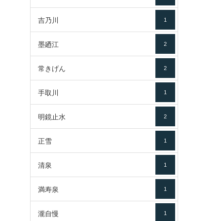
吉乃川
1
墨廼江
2
常きげん
2
手取川
1
明鏡止水
2
正雪
1
清泉
1
満寿泉
1
瀧自慢
1