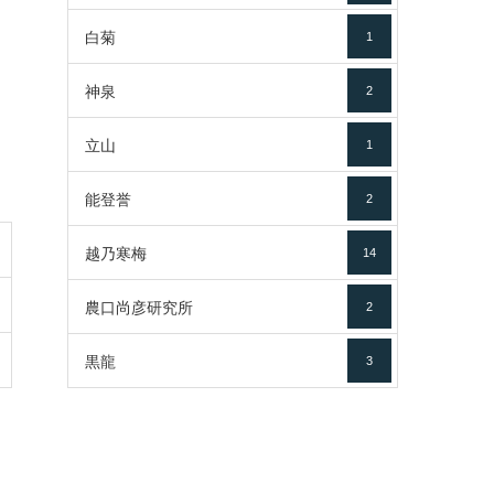
白菊
1
神泉
2
立山
1
能登誉
2
越乃寒梅
14
農口尚彦研究所
2
黒龍
3