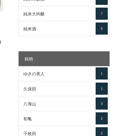
純米大吟醸
7
純米酒
5
持
銘柄
ゆきの美人
1
久保田
1
八海山
3
初亀
2
千枚田
2