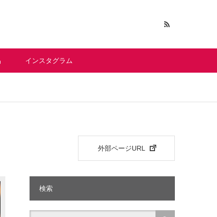
 ▼｜
品
インスタグラム
外部ページURL
検索