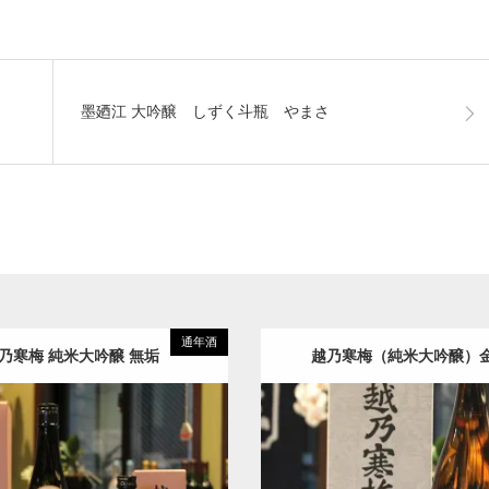
墨廼江 大吟醸 しずく斗瓶 やまさ
通年酒
乃寒梅 純米大吟醸 無垢
越乃寒梅（純米大吟醸）
純米大吟醸
越乃寒梅
純米大吟醸
越乃寒