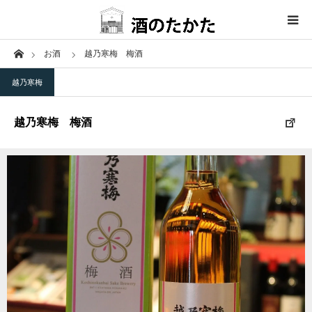
Home
お酒
越乃寒梅 梅酒
ホーム
越乃寒梅
取扱商品
越乃寒梅 梅酒
取引蔵元
お問い合わせ
特定商法
取扱商品
インスタグラム