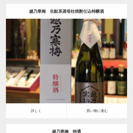
越乃寒梅 生酛系酒母柱焼酎仕込特醸酒
特醸種
越乃寒梅
詳しく
買い物に進む
詳しく
買い物に進む
越乃寒梅 特選