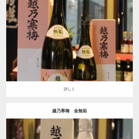
越乃寒梅
詳しく
詳しく
越乃寒梅 金無垢