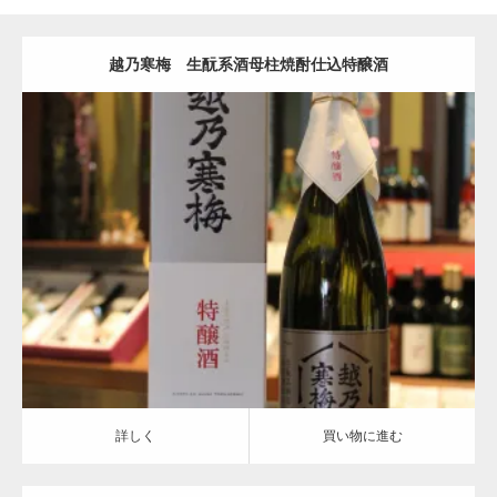
越乃寒梅 生酛系酒母柱焼酎仕込特醸酒
特醸種
越乃寒梅
詳しく
買い物に進む
詳しく
買い物に進む