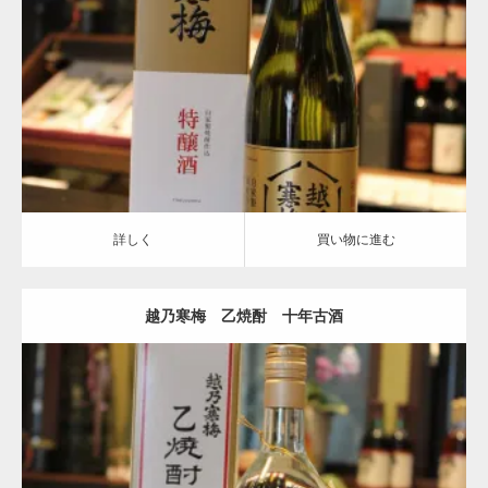
特醸種
越乃寒梅
詳しく
買い物に進む
詳しく
買い物に進む
越乃寒梅 乙焼酎 十年古酒
越乃寒梅