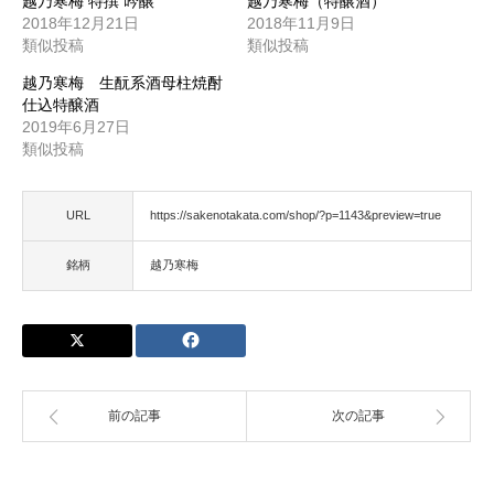
越乃寒梅 特撰 吟醸
越乃寒梅（特醸酒）
2018年12月21日
2018年11月9日
類似投稿
類似投稿
越乃寒梅 生酛系酒母柱焼酎
仕込特醸酒
2019年6月27日
類似投稿
URL
https://sakenotakata.com/shop/?p=1143&preview=true
銘柄
越乃寒梅
前の記事
次の記事