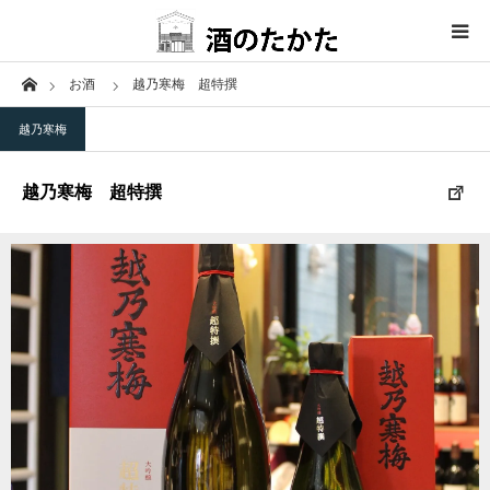
Home
お酒
越乃寒梅 超特撰
ホーム
越乃寒梅
取扱商品
越乃寒梅 超特撰
取引蔵元
お問い合わせ
特定商法
取扱商品
インスタグラム