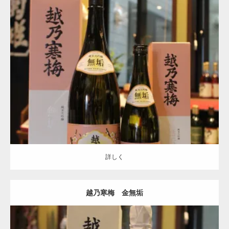
越乃寒梅
詳しく
詳しく
越乃寒梅 金無垢